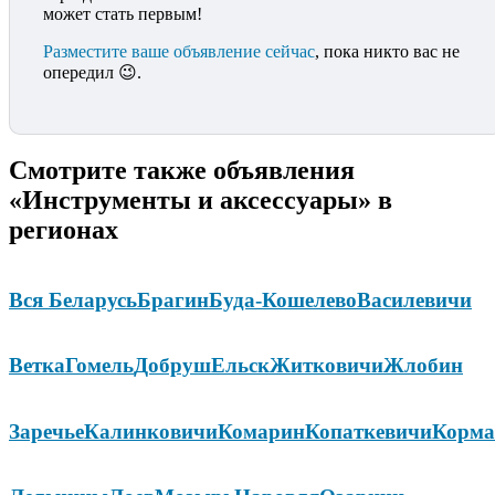
может стать первым!
Разместите ваше объявление сейчас
, пока никто вас не
опередил 😉.
Смотрите также объявления
«Инструменты и аксессуары» в
регионах
Вся Беларусь
Брагин
Буда-Кошелево
Василевичи
Ветка
Гомель
Добруш
Ельск
Житковичи
Жлобин
Заречье
Калинковичи
Комарин
Копаткевичи
Корма