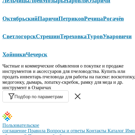
Лельчицы
Лоев
Мозырь
Наровля
Озаричи
Октябрьский
Паричи
Петриков
Речица
Рогачёв
Светлогорск
Стрешин
Тереховка
Туров
Уваровичи
Хойники
Чечерск
Частные и коммерческие объявления о покупке и продаже
инструментов и аксессуаров для пчеловодства. Купить или
продать инвентарь пчеловода для работы на пасеке: воскотопку
медогонку, дымарь, лопатку-скребок, рамку для меда и др.
инструмент в Озаричах
Подбор по параметрам
Пользовательское
соглашение
Правила
Вопросы и ответы
Контакты
Каталог
Имп