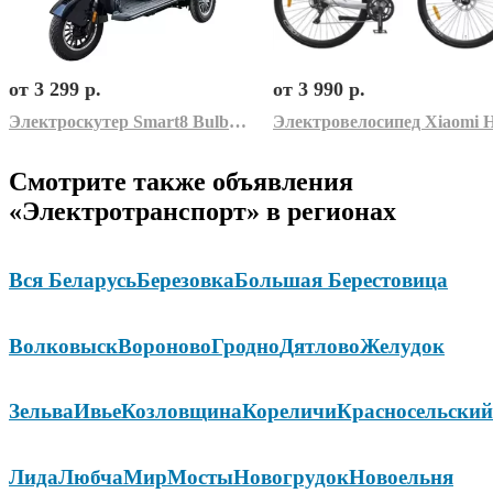
от 3 299 р.
от 3 990 р.
Электроскутер Smart8 Bulbash S (черный)
Смотрите также объявления
«Электротранспорт» в регионах
Вся Беларусь
Березовка
Большая Берестовица
Волковыск
Вороново
Гродно
Дятлово
Желудок
Зельва
Ивье
Козловщина
Кореличи
Красносельский
Лида
Любча
Мир
Мосты
Новогрудок
Новоельня