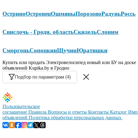
Острино
Островец
Ошмяны
Порозово
Радунь
Россь
Свислочь - Гродн. область
Скидель
Слоним
Сморгонь
Сопоцкин
Щучин
Юратишки
Купить или продать Электровелосипед новый или БУ на доске
объявлений Kupika.by в Гродно
Подбор по параметрам (4)
Пользовательское
соглашение
Правила
Вопросы и ответы
Контакты
Каталог
Имп
объявлений
Политика обработки персональных данных