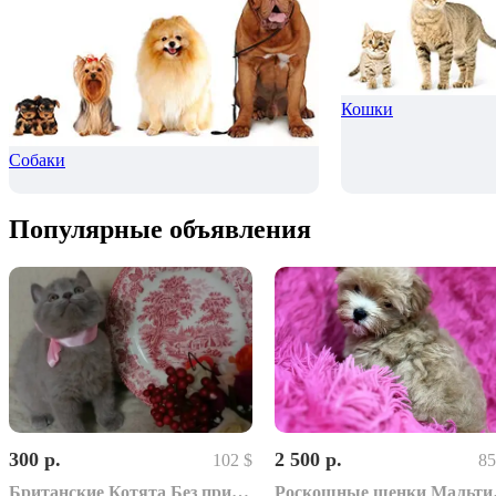
Кошки
Собаки
Популярные объявления
300 р.
2 500 р.
102 $
85
Британские Котята Без примеси других пород
Роско