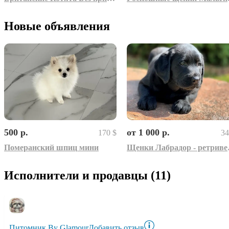
Новые объявления
500 р.
от 1 000 р.
170 $
34
Померанский шпиц мини
Щенки Ла
Исполнители и продавцы (11)
Питомник By Glamour
Добавить отзыв