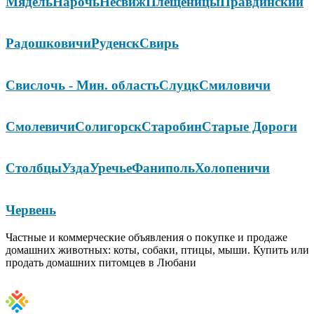
Мядель
Нарочь
Несвиж
Плещеницы
Правдинский
Радошковичи
Руденск
Свирь
Свислочь - Мин. область
Слуцк
Смиловичи
Смолевичи
Солигорск
Старобин
Старые Дороги
Столбцы
Узда
Уречье
Фаниполь
Холопеничи
Червень
Частные и коммерческие объявления о покупке и продаже
домашних животных: коты, собаки, птицы, мыши. Купить или
продать домашних питомцев в Любани