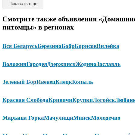
Показать еще
Смотрите также объявления «Домашни
питомцы» в регионах
Вся Беларусь
Березино
Бобр
Борисов
Вилейка
Воложин
Городея
Дзержинск
Жодино
Заславль
Зеленый Бор
Ивенец
Клецк
Копыль
Красная Слобода
Кривичи
Крупки
Логойск
Любан
Марьина Горка
Мачулищи
Минск
Молодечно