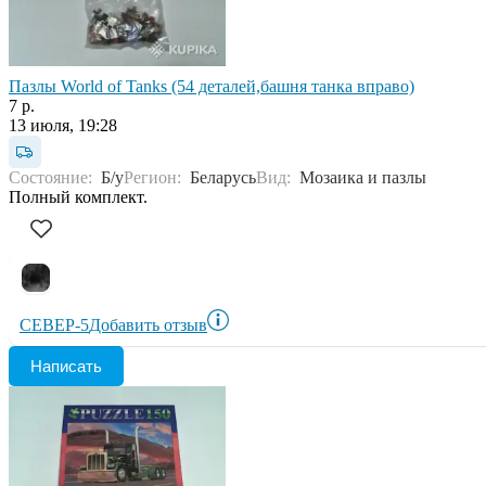
Пазлы World of Tanks (54 деталей,башня танка вправо)
7 р.
13 июля, 19:28
Состояние:
Б/у
Регион:
Беларусь
Вид:
Мозаика и пазлы
Полный комплект.
СЕВЕР-5
Добавить отзыв
Написать