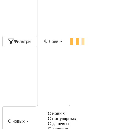
Фильтры
Лоев
С новых
С популярных
С новых
С дешевых
С дорогих