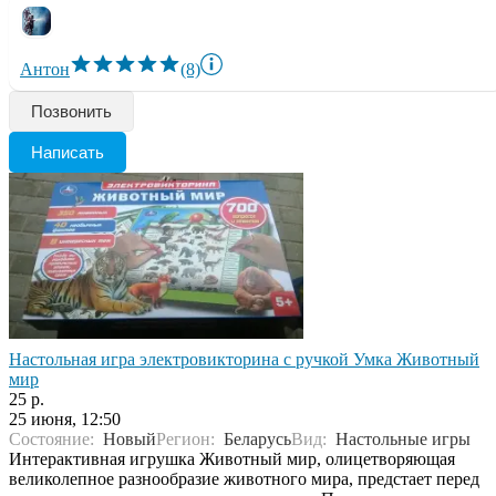
Антон
(8)
Позвонить
Написать
Настольная игра электровикторина с ручкой Умка Животный
мир
25 р.
25 июня, 12:50
Состояние:
Новый
Регион:
Беларусь
Вид:
Настольные игры
Интерактивная игрушка Животный мир, олицетворяющая
великолепное разнообразие животного мира, предстает перед