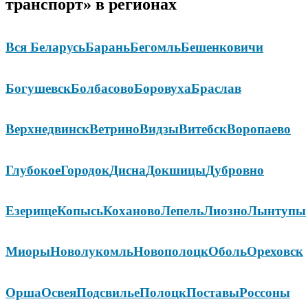
транспорт» в регионах
Вся Беларусь
Барань
Бегомль
Бешенковичи
Богушевск
Болбасово
Боровуха
Браслав
Верхнедвинск
Ветрино
Видзы
Витебск
Воропаево
Глубокое
Городок
Дисна
Докшицы
Дубровно
Езерище
Копысь
Коханово
Лепель
Лиозно
Лынтупы
Миоры
Новолукомль
Новополоцк
Оболь
Ореховск
Орша
Освея
Подсвилье
Полоцк
Поставы
Россоны