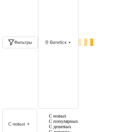
Фильтры
Витебск
С новых
С популярных
С новых
С дешевых
С дорогих