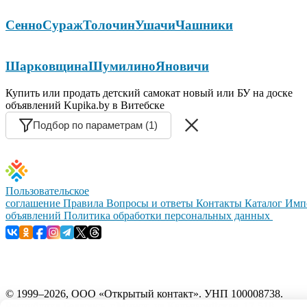
Сенно
Сураж
Толочин
Ушачи
Чашники
Шарковщина
Шумилино
Яновичи
Купить или продать детский самокат новый или БУ на доске
объявлений Kupika.by в Витебске
Подбор по параметрам (1)
Пользовательское
соглашение
Правила
Вопросы и ответы
Контакты
Каталог
Имп
объявлений
Политика обработки персональных данных
© 1999–2026, ООО «Открытый контакт». УНП 100008738.
Республика Беларусь, г.Минск, ул.Кальварийская, 17-518.