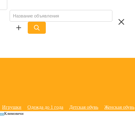
Игрушки
Одежда до 1 года
Детская обувь
Женская обувь
ани
Климовичи