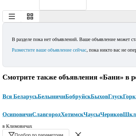
В разделе пока нет объявлений. Ваше объявление может ст
Разместите ваше объявление сейчас
, пока никто вас не опе
Смотрите также объявления «Бани» в р
Вся Беларусь
Белыничи
Бобруйск
Быхов
Глуск
Горк
Осиповичи
Славгород
Хотимск
Чаусы
Чериков
Шкл
в Климовичах
Подбор по параметрам