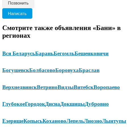
Позвонить
Написать
Смотрите также объявления «Бани» в
регионах
Вся Беларусь
Барань
Бегомль
Бешенковичи
Богушевск
Болбасово
Боровуха
Браслав
Верхнедвинск
Ветрино
Видзы
Витебск
Воропаево
Глубокое
Городок
Дисна
Докшицы
Дубровно
Езерище
Копысь
Коханово
Лепель
Лиозно
Лынтупы