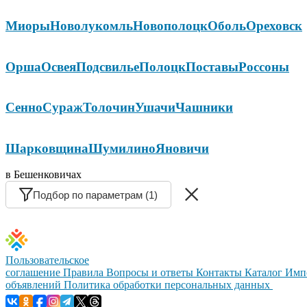
Миоры
Новолукомль
Новополоцк
Оболь
Ореховск
Орша
Освея
Подсвилье
Полоцк
Поставы
Россоны
Сенно
Сураж
Толочин
Ушачи
Чашники
Шарковщина
Шумилино
Яновичи
в Бешенковичах
Подбор по параметрам (1)
Пользовательское
соглашение
Правила
Вопросы и ответы
Контакты
Каталог
Имп
объявлений
Политика обработки персональных данных