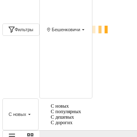
Фильтры
Бешенковичи
С новых
С популярных
С новых
С дешевых
С дорогих