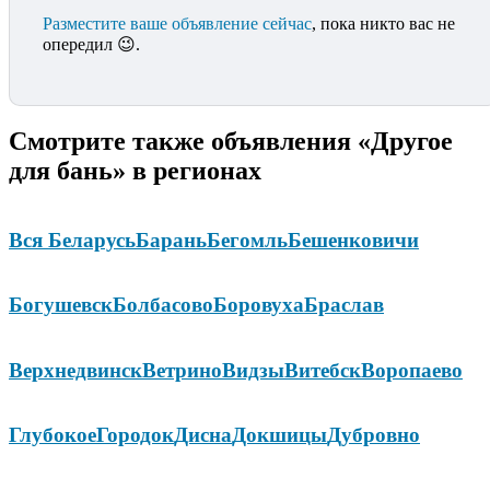
Разместите ваше объявление сейчас
, пока никто вас не
опередил 😉.
Смотрите также объявления «Другое
для бань» в регионах
Вся Беларусь
Барань
Бегомль
Бешенковичи
Богушевск
Болбасово
Боровуха
Браслав
Верхнедвинск
Ветрино
Видзы
Витебск
Воропаево
Глубокое
Городок
Дисна
Докшицы
Дубровно