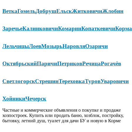
Ветка
Гомель
Добруш
Ельск
Житковичи
Жлобин
Заречье
Калинковичи
Комарин
Копаткевичи
Корма
Лельчицы
Лоев
Мозырь
Наровля
Озаричи
Октябрьский
Паричи
Петриков
Речица
Рогачёв
Светлогорск
Стрешин
Тереховка
Туров
Уваровичи
Хойники
Чечерск
Частные и коммерческие объявления о покупке и продаже
хозпостроек. Купить или продать баню, хозблок, постройку,
бытовку, летний душ, туалет для дачи БУ и новую в Корме