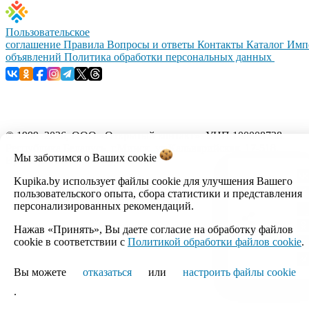
Пользовательское
соглашение
Правила
Вопросы и ответы
Контакты
Каталог
Имп
объявлений
Политика обработки персональных данных
© 1999–2026, ООО «Открытый контакт». УНП 100008738.
Республика Беларусь, г.Минск, ул.Кальварийская, 17-518.
Мы заботимся о Ваших
cookie
Время работы с 09:00 до 18:00.
Kupika.by использует файлы cookie для улучшения Вашего
Настройка cookie
пользовательского опыта, сбора статистики и представления
персонализированных рекомендаций.
Нажав «Принять», Вы даете согласие на обработку файлов
cookie в соответствии с
Политикой обработки файлов cookie
.
Вы можете
отказаться
или
настроить файлы cookie
.