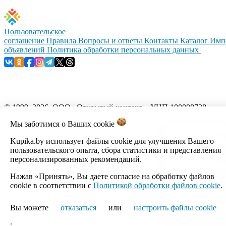
Пользовательское
соглашение
Правила
Вопросы и ответы
Контакты
Каталог
Имп
объявлений
Политика обработки персональных данных
© 1999–2026, ООО «Открытый контакт». УНП 100008738.
Республика Беларусь, г.Минск, ул.Кальварийская, 17-518.
Мы заботимся о Ваших
cookie
Время работы с 09:00 до 18:00.
Kupika.by использует файлы cookie для улучшения Вашего
Настройка cookie
пользовательского опыта, сбора статистики и представления
персонализированных рекомендаций.
Нажав «Принять», Вы даете согласие на обработку файлов
cookie в соответствии с
Политикой обработки файлов cookie
.
Вы можете
отказаться
или
настроить файлы cookie
.