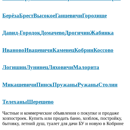
Берёза
Брест
Высокое
Ганцевичи
Городище
Давид-Городок
Домачево
Дрогичин
Жабинка
Иваново
Ивацевичи
Каменец
Кобрин
Коссово
Логишин
Лунинец
Ляховичи
Малорита
Микашевичи
Пинск
Пружаны
Ружаны
Столин
Телеханы
Шерешево
Частные и коммерческие объявления о покупке и продаже
хозпостроек. Купить или продать баню, хозблок, постройку,
бытовку, летний душ, туалет для дачи БУ и новую в Кобрине