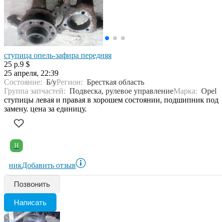
ступица опель-зафира передняя
25 р.
9 $
25 апреля, 22:39
Состояние:
Б/у
Регион:
Бресткая область
Группа запчастей:
Подвеска, рулевое управление
Марка:
Opel
ступицы левая и правая в хорошем состоянии, подшипник под
замену. цена за единицу.
Н
ник
Добавить отзыв
Позвонить
Написать