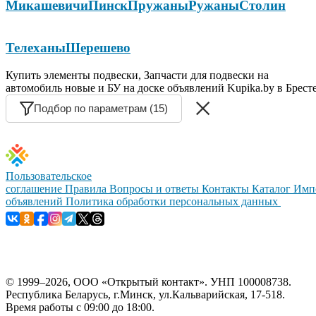
Микашевичи
Пинск
Пружаны
Ружаны
Столин
Телеханы
Шерешево
Купить элементы подвески, Запчасти для подвески на
автомобиль новые и БУ на доске объявлений Kupika.by в Брест
Подбор по параметрам (15)
Пользовательское
соглашение
Правила
Вопросы и ответы
Контакты
Каталог
Имп
объявлений
Политика обработки персональных данных
© 1999–2026, ООО «Открытый контакт». УНП 100008738.
Республика Беларусь, г.Минск, ул.Кальварийская, 17-518.
Время работы с 09:00 до 18:00.