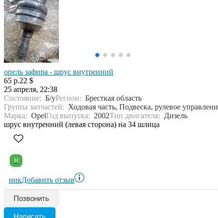
опель зафира - шрус внутренний
65 р.
22 $
25 апреля, 22:38
Состояние:
Б/у
Регион:
Бресткая область
Группа запчастей:
Ходовая часть, Подвеска, рулевое управлени
Марка:
Opel
Год выпуска:
2002
Тип двигателя:
Дизель
шрус внутренний (левая сторона) на 34 шлица
Н
ник
Добавить отзыв
Позвонить
Написать