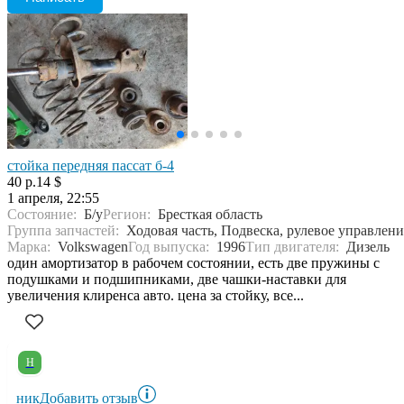
стойка передняя пассат б-4
40 р.
14 $
1 апреля, 22:55
Состояние:
Б/у
Регион:
Бресткая область
Группа запчастей:
Ходовая часть, Подвеска, рулевое управлени
Марка:
Volkswagen
Год выпуска:
1996
Тип двигателя:
Дизель
один амортизатор в рабочем состоянии, есть две пружины с
подушками и подшипниками, две чашки-наставки для
увеличения клиренса авто. цена за стойку, все...
Н
ник
Добавить отзыв