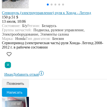
Серворуль (электроуправление) руля к Хонда - Легенд
150 р.
51 $
13 июля, 10:06
Состояние:
Б/у
Регион:
Беларусь
Группа запчастей:
Подвеска, рулевое управление,
Электрооборудование, Элементы салона
Марка:
Honda
Тип двигателя:
Бензин
Сервопривод (электрическая часть) руля Хонда- Легенд 2008-
2012 г. в рабочем состоянии
И
Иван
Добавить отзыв
Позвонить
Написать