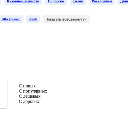
Кузовные запчасти
Подвеска
Салон
Расходники
Дви
Alfa Romeo
Audi
Показать все
Свернуть
С новых
С популярных
С дешевых
С дорогих