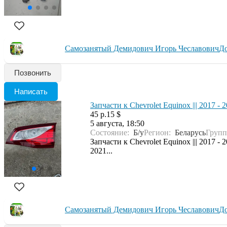
Самозанятый Демидович Игорь Чеславович
До
Позвонить
Написать
Запчасти к Chevrolet Equinox ||| 2017 - 
45 р.
15 $
5 августа, 18:50
Состояние:
Б/у
Регион:
Беларусь
Групп
Запчасти к Chevrolet Equinox ||| 201
2021...
Самозанятый Демидович Игорь Чеславович
До