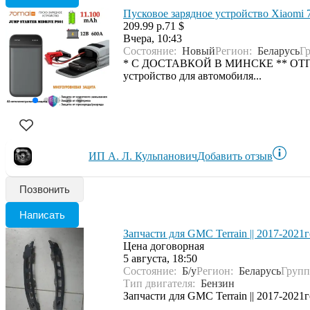
Пусковое зарядное устройство Xiaomi
209.99 р.
71 $
Вчера, 10:43
Состояние:
Новый
Регион:
Беларусь
Г
* С ДОСТАВКОЙ В МИНСКЕ ** ОТПР
устройство для автомобиля...
ИП А. Л. Кульпанович
Добавить отзыв
Позвонить
Написать
Запчасти для GMC Terrain || 2017-2021г
Цена договорная
5 августа, 18:50
Состояние:
Б/у
Регион:
Беларусь
Групп
Тип двигателя:
Бензин
Запчасти для GMC Terrain || 2017-20