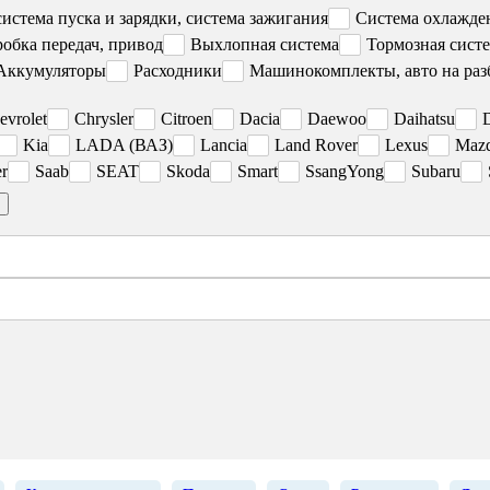
система пуска и зарядки, система зажигания
Система охлажден
робка передач, привод
Выхлопная система
Тормозная сист
Аккумуляторы
Расходники
Машинокомплекты, авто на раз
evrolet
Chrysler
Citroen
Dacia
Daewoo
Daihatsu
Kia
LADA (ВАЗ)
Lancia
Land Rover
Lexus
Maz
r
Saab
SEAT
Skoda
Smart
SsangYong
Subaru