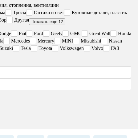
ия, отопления, вентиляции
ема
Тросы
Оптика и свет
Кузовные детали, пластик
бор
Другая
Показать еще 12
Dodge
Fiat
Ford
Geely
GMC
Great Wall
Honda
da
Mercedes
Mercury
MINI
Mitsubishi
Nissan
Suzuki
Tesla
Toyota
Volkswagen
Volvo
ГАЗ