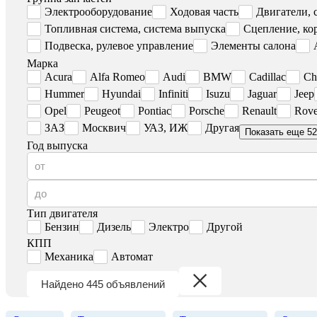
Электрооборудование
Ходовая часть
Двигатели, 
Топливная система, система выпуска
Сцепление, ко
Подвеска, рулевое управление
Элементы салона
Марка
Acura
Alfa Romeo
Audi
BMW
Cadillac
Ch
Hummer
Hyundai
Infiniti
Isuzu
Jaguar
Jeep
Opel
Peugeot
Pontiac
Porsche
Renault
Rove
ЗАЗ
Москвич
УАЗ, ИЖ
Другая
Показать еще 52
Год выпуска
Тип двигателя
Бензин
Дизель
Электро
Другой
КПП
Механика
Автомат
Найдено 445 объявлений