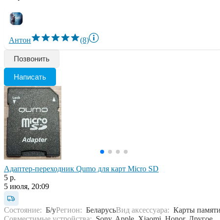
Антон
(8)
Позвонить
Написать
Адаптер-переходник Qumo для карт Micro SD
5 р.
5 июля, 20:09
Состояние:
Б/у
Регион:
Беларусь
Вид аксессуара:
Карты памят
Совместимые устройства:
Sony, Apple, Xiaomi, Honor, Другое,