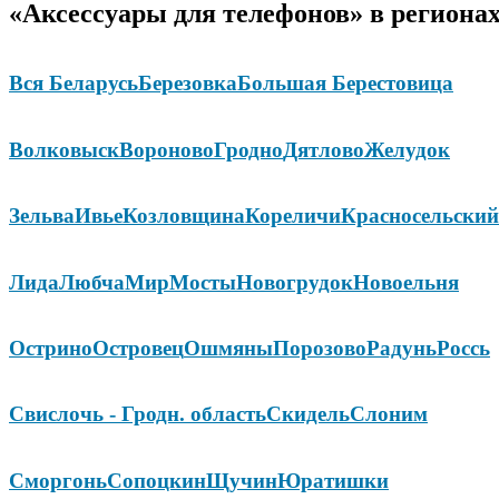
«Аксессуары для телефонов» в региона
Вся Беларусь
Березовка
Большая Берестовица
Волковыск
Вороново
Гродно
Дятлово
Желудок
Зельва
Ивье
Козловщина
Кореличи
Красносельский
Лида
Любча
Мир
Мосты
Новогрудок
Новоельня
Острино
Островец
Ошмяны
Порозово
Радунь
Россь
Свислочь - Гродн. область
Скидель
Слоним
Сморгонь
Сопоцкин
Щучин
Юратишки