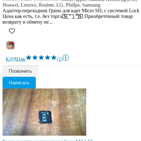
Huawei, Lenovo, Realme, LG, PhilIps, Samsung
Адаптер-переходник Qumo для карт Micro SD, с системой Lock
Цена как есть, т.е. без торга[̲̅$̲̅(̲̅ ͡° ͜ʖ ͡°̲̅)̲̅$̲̅] Приобретённый товар
возврату и обмену не...
K@$Цян
(1)
Позвонить
Написать