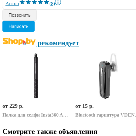
Антон
(8)
Позвонить
Написать
рекомендует
от 229 р.
от 15 р.
Палка для селфи Insta360 Action Invisible Selfie Stick 100 cm Carbon Fiber
Bluetoot
Смотрите также объявления