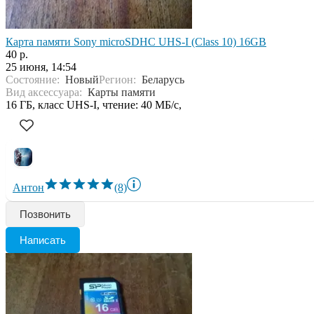
Карта памяти Sony microSDHC UHS-I (Class 10) 16GB
40 р.
25 июня, 14:54
Состояние:
Новый
Регион:
Беларусь
Вид аксессуара:
Карты памяти
16 ГБ, класс UHS-I, чтение: 40 МБ/с,
Антон
(8)
Позвонить
Написать