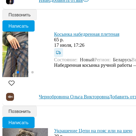
Иван
Добавить отзыв
Позвонить
Написать
Косынка набедренная плетеная
65 р.
17 июля, 17:26
Состояние:
Новый
Регион:
Беларусь
В
Набедренная косынка ручной работы — 
Чернобровина Ольга Викторовна
Добавить от
Позвонить
Написать
Украшение Цепи на пояс или на шею