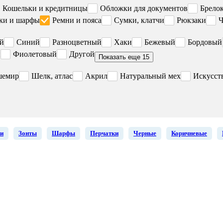
Кошельки и кредитницы
Обложки для документов
Брело
ки и шарфы
Ремни и пояса
Сумки, клатчи
Рюкзаки
Ч
й
Синий
Разноцветный
Хаки
Бежевый
Бордовый
й
Фиолетовый
Другой
Показать еще 15
шемир
Шелк, атлас
Акрил
Натуральный мех
Искусст
и
Зонты
Шарфы
Перчатки
Черные
Коричневые