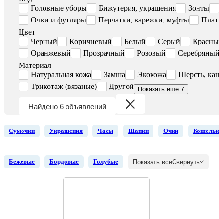
Головные уборы
Бижутерия, украшения
Зонты
Очки и футляры
Перчатки, варежки, муфты
Плат
Цвет
Черный
Коричневый
Белый
Серый
Красны
Оранжевый
Прозрачный
Розовый
Серебряны
Материал
Натуральная кожа
Замша
Экокожа
Шерсть, ка
Трикотаж (вязаные)
Другой
Показать еще 7
Найдено 6 объявлений
Сумочки
Украшения
Часы
Шапки
Очки
Кошельк
Бежевые
Бордовые
Голубые
Показать все
Свернуть