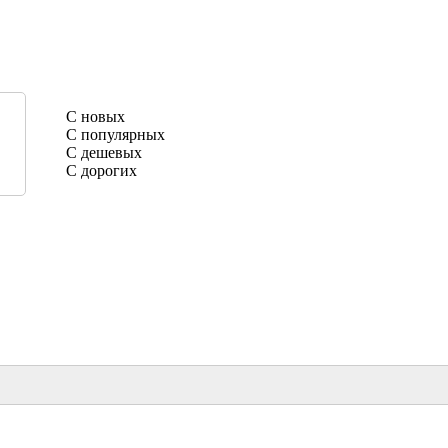
С новых
С популярных
С дешевых
С дорогих