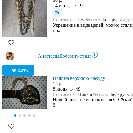
30 р.
14 июля, 17:19
Состояние:
Б/у
Регион:
Беларусь
Вид 
Украшение в виде цепей, можно стилиз
но...
Анастасия
Добавить отзыв
Написать
Пояс на верхнюю одежду.
15 р.
8 июня, 14:49
Состояние:
Новый
Регион:
Беларусь
В
Новый пояс, не использовался. Лёгкий
8...