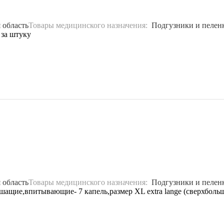
 область
Товары медицинского назначения:
Подгузники и пелен
 за штуку
 область
Товары медицинского назначения:
Подгузники и пелен
щие,впитывающие- 7 капель,размер XL extra lange (сверхбольшой)