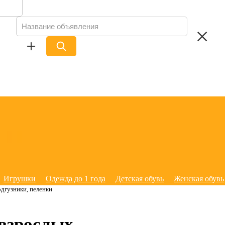
Игрушки
Одежда до 1 года
Детская обувь
Женская обувь
дгузники, пеленки
 взрослых