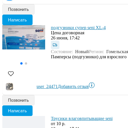
Позвонить
Написать
подгузники супер seni XL-4
Цена договорная
26 июня, 17:42
Состояние:
Новый
Регион:
Гомельская
Памперсы (подгузники) для взрослого 
user_24471
Добавить отзыв
Позвонить
Написать
Трусики влаговпитыващие seni
от 10 р.