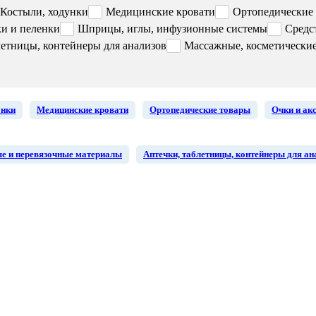
Костыли, ходунки
Медицинские кровати
Ортопедические
и и пеленки
Шприцы, иглы, инфузионные системы
Средс
летницы, контейнеры для анализов
Массажные, косметически
унки
Медицинские кровати
Ортопедические товары
Очки и ак
е и перевязочные материалы
Аптечки, таблетницы, контейнеры для ан