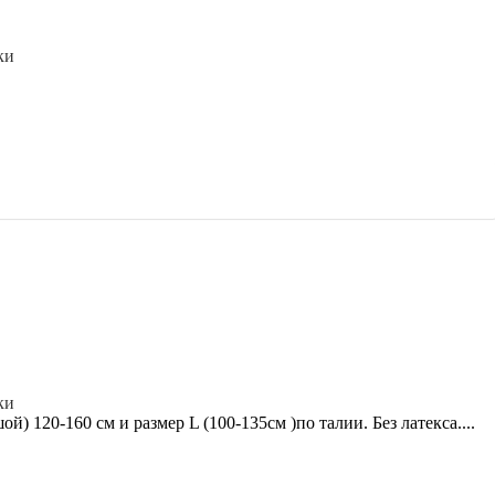
ки
ки
 120-160 см и размер L (100-135см )по талии. Без латекса....