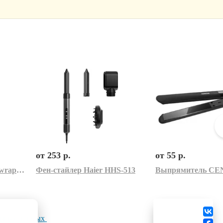
от 253 р.
от 55 р.
Фен-стайлер Dyson Airwrap Complete Long HS08 i.d. (керамический абрикос/топаз)
Фен-стайлер Haier HHS-513
льных данных