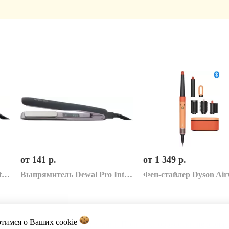
от 141 р.
от 1 349 р.
Выпрямитель Dewal Pro Intense 03-800 (розовый)
Выпрямитель Dewal Pro Intense 03-800 (серый)
отимся о Ваших
cookie
акты
Каталог
Импорт объявлений
Политика обработки персона