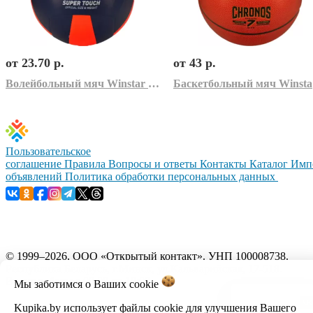
от 23.70 р.
от 43 р.
Волейбольный мяч Winstar WN11014 (5 размер)
Ба
Пользовательское
соглашение
Правила
Вопросы и ответы
Контакты
Каталог
Имп
объявлений
Политика обработки персональных данных
© 1999–2026, ООО «Открытый контакт». УНП 100008738.
Республика Беларусь, г.Минск, ул.Кальварийская, 17-518.
Время работы с 09:00 до 18:00.
Мы заботимся о Ваших
cookie
Kupika.by использует файлы cookie для улучшения Вашего
Настройка cookie