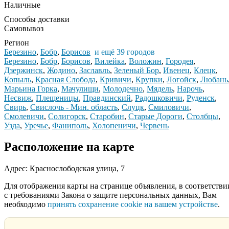
Наличные
Способы доставки
Самовывоз
Регион
Березино
,
Бобр
,
Борисов
и ещё 39 городов
Березино
,
Бобр
,
Борисов
,
Вилейка
,
Воложин
,
Городея
,
Дзержинск
,
Жодино
,
Заславль
,
Зеленый Бор
,
Ивенец
,
Клецк
,
Копыль
,
Красная Слобода
,
Кривичи
,
Крупки
,
Логойск
,
Любань
Марьина Горка
,
Мачулищи
,
Молодечно
,
Мядель
,
Нарочь
,
Несвиж
,
Плещеницы
,
Правдинский
,
Радошковичи
,
Руденск
,
Свирь
,
Свислочь - Мин. область
,
Слуцк
,
Смиловичи
,
Смолевичи
,
Солигорск
,
Старобин
,
Старые Дороги
,
Столбцы
,
Узда
,
Уречье
,
Фаниполь
,
Холопеничи
,
Червень
Расположение на карте
Адрес: Краснослободская улица, 7
Для отображения карты на странице объявления, в соответстви
с требованиями Закона о защите персональных данных, Вам
необходимо
принять сохранение cookie на вашем устройстве
.