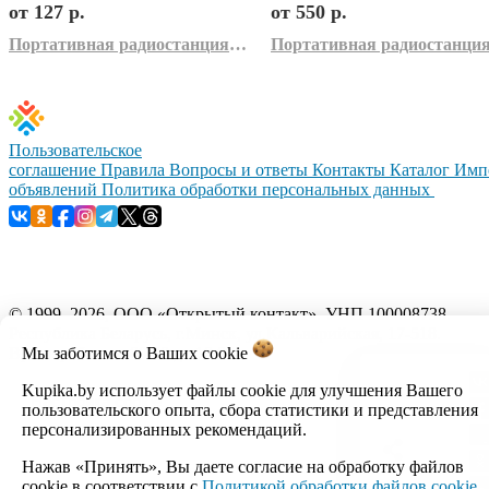
от 127 р.
от 550 р.
Портативная радиостанция Decross DC43 (2шт, желтый)
Пользовательское
соглашение
Правила
Вопросы и ответы
Контакты
Каталог
Имп
объявлений
Политика обработки персональных данных
© 1999–2026, ООО «Открытый контакт». УНП 100008738.
Республика Беларусь, г.Минск, ул.Кальварийская, 17-518.
Мы заботимся о Ваших
cookie
Время работы с 09:00 до 18:00.
Kupika.by использует файлы cookie для улучшения Вашего
Настройка cookie
пользовательского опыта, сбора статистики и представления
персонализированных рекомендаций.
Нажав «Принять», Вы даете согласие на обработку файлов
cookie в соответствии с
Политикой обработки файлов cookie
.