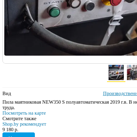
Вид
Производственн
Пила маятниковая NEW350 S полуавтоматическая 2019 г.в. В нер
труда.
Посмотреть на карте
Смотрите также
Shop.by рекомендует
9 180 р.