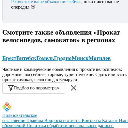
Разместите ваше объявление сейчас
, пока никто вас не
опередил 😉.
Смотрите также объявления «Прокат
велосипедов, самокатов» в регионах
Брест
Витебск
Гомель
Гродно
Минск
Могилев
Частные и коммерческие объявления о прокате велосипедов:
дорожные шоссейные, горные, туристические. Сдать или взять 
прокат самокат, велосипед в Беларуси
Подбор по параметрам
Пользовательское
соглашение
Правила
Вопросы и ответы
Контакты
Каталог
Имп
объявлений
Политика обработки персональных данных