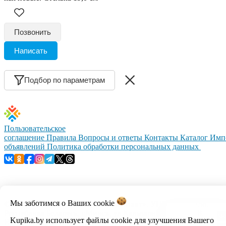
Позвонить
Написать
Подбор по параметрам
Пользовательское
соглашение
Правила
Вопросы и ответы
Контакты
Каталог
Имп
объявлений
Политика обработки персональных данных
Мы заботимся о Ваших
cookie
© 1999–2026, ООО «Открытый контакт». УНП 100008738.
Республика Беларусь, г.Минск, ул.Кальварийская, 17-518.
Kupika.by использует файлы cookie для улучшения Вашего
Время работы с 09:00 до 18:00.