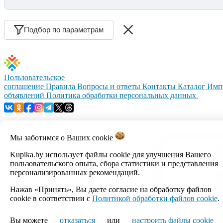
Подбор по параметрам
Пользовательское
соглашение
Правила
Вопросы и ответы
Контакты
Каталог
Имп
объявлений
Политика обработки персональных данных
Мы заботимся о Ваших
cookie
© 1999–2026, ООО «Открытый контакт». УНП 100008738.
Kupika.by использует файлы cookie для улучшения Вашего
Республика Беларусь, г.Минск, ул.Кальварийская, 17-518.
пользовательского опыта, сбора статистики и представления
Время работы с 09:00 до 18:00.
персонализированных рекомендаций.
Нажав «Принять», Вы даете согласие на обработку файлов
Настройка cookie
cookie в соответствии с
Политикой обработки файлов cookie
.
Вы можете
отказаться
или
настроить файлы cookie