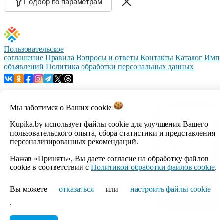
Подбор по параметрам
Пользовательское
соглашение
Правила
Вопросы и ответы
Контакты
Каталог
Имп
объявлений
Политика обработки персональных данных
Мы заботимся о Ваших
cookie
© 1999–2026, ООО «Открытый контакт». УНП 100008738.
Kupika.by использует файлы cookie для улучшения Вашего
Республика Беларусь, г.Минск, ул.Кальварийская, 17-518.
пользовательского опыта, сбора статистики и представления
Время работы с 09:00 до 18:00.
персонализированных рекомендаций.
Нажав «Принять», Вы даете согласие на обработку файлов
Настройка cookie
cookie в соответствии с
Политикой обработки файлов cookie
.
Вы можете
отказаться
или
настроить файлы cookie
.