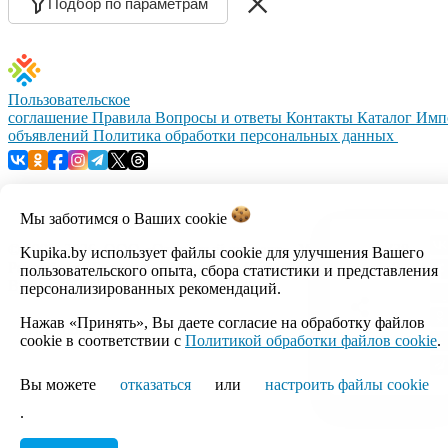
Подбор по параметрам
Пользовательское
соглашение
Правила
Вопросы и ответы
Контакты
Каталог
Имп
объявлений
Политика обработки персональных данных
Мы заботимся о Ваших
cookie
© 1999–2026, ООО «Открытый контакт». УНП 100008738.
Kupika.by использует файлы cookie для улучшения Вашего
Республика Беларусь, г.Минск, ул.Кальварийская, 17-518.
пользовательского опыта, сбора статистики и представления
Время работы с 09:00 до 18:00.
персонализированных рекомендаций.
Нажав «Принять», Вы даете согласие на обработку файлов
Настройка cookie
cookie в соответствии с
Политикой обработки файлов cookie
.
Вы можете
отказаться
или
настроить файлы cookie
.