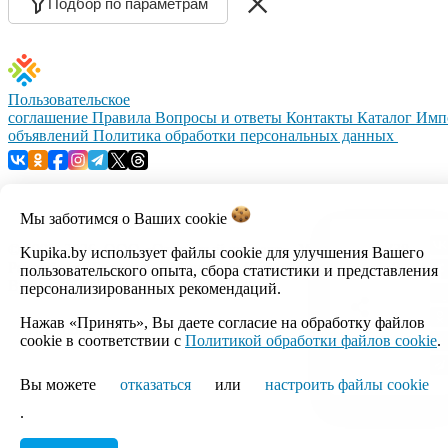
Подбор по параметрам
Пользовательское
соглашение
Правила
Вопросы и ответы
Контакты
Каталог
Имп
объявлений
Политика обработки персональных данных
Мы заботимся о Ваших
cookie
© 1999–2026, ООО «Открытый контакт». УНП 100008738.
Kupika.by использует файлы cookie для улучшения Вашего
Республика Беларусь, г.Минск, ул.Кальварийская, 17-518.
пользовательского опыта, сбора статистики и представления
Время работы с 09:00 до 18:00.
персонализированных рекомендаций.
Нажав «Принять», Вы даете согласие на обработку файлов
Настройка cookie
cookie в соответствии с
Политикой обработки файлов cookie
.
Вы можете
отказаться
или
настроить файлы cookie
.