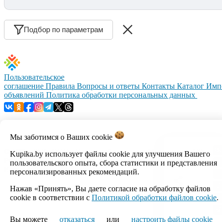
Подбор по параметрам
Пользовательское
соглашение
Правила
Вопросы и ответы
Контакты
Каталог
Имп
объявлений
Политика обработки персональных данных
Мы заботимся о Ваших
cookie
© 1999–2026, ООО «Открытый контакт». УНП 100008738.
Kupika.by использует файлы cookie для улучшения Вашего
Республика Беларусь, г.Минск, ул.Кальварийская, 17-518.
пользовательского опыта, сбора статистики и представления
Время работы с 09:00 до 18:00.
персонализированных рекомендаций.
Нажав «Принять», Вы даете согласие на обработку файлов
Настройка cookie
cookie в соответствии с
Политикой обработки файлов cookie
.
Вы можете
отказаться
или
настроить файлы cookie