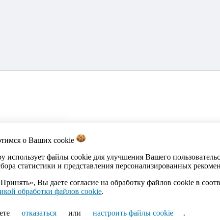
отимся о Ваших
cookie
акты
Каталог
Импорт объявлений
Политика обработки персона
by использует файлы cookie для улучшения Вашего пользователь
сбора статистики и представления персонализированных рекоме
Принять», Вы даете согласие на обработку файлов cookie в соот
икой обработки файлов cookie
.
ика Беларусь, г.Минск, ул.Кальварийская, 17-518. Время работы
ете
отказаться
или
настроить файлы cookie
.