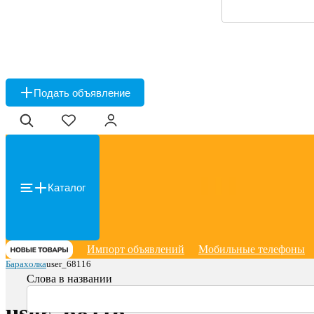
Подать объявление
Каталог
Импорт объявлений
Мобильные телефоны
Барахолка
user_68116
Слова в названии
user_68116