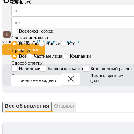
Цена, руб.
Возможен обмен
U
Состояние товара
Станьте первым
Оставьте свой отзыв
Не важно
Новый
Б/У
Оставить отзыв
Продавец
Все
Частные лица
Компании
Способ оплаты
Наличные
Банковская карта
Безналичный расчет
Регион
Личные данные
Ничего не найдено
Вся Беларусь
User
Все объявления
Отзывы