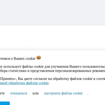
отимся о Ваших
cookie
акты
Каталог
Импорт объявлений
Политика обработки персона
by использует файлы cookie для улучшения Вашего пользователь
сбора статистики и представления персонализированных рекоме
Принять», Вы даете согласие на обработку файлов cookie в соот
икой обработки файлов cookie
.
ика Беларусь, г.Минск, ул.Кальварийская, 17-518. Время работы
ете
отказаться
или
настроить файлы cookie
.