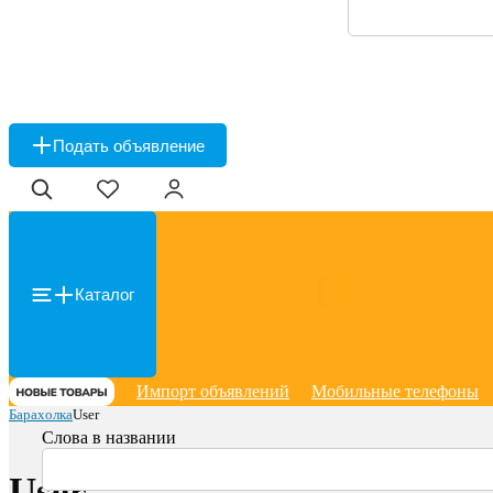
Подать объявление
Каталог
Импорт объявлений
Мобильные телефоны
Барахолка
User
Слова в названии
User