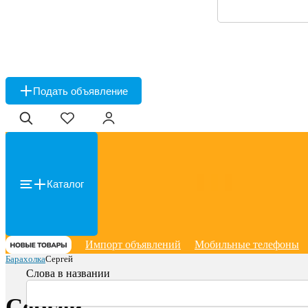
Подать объявление
Каталог
Импорт объявлений
Мобильные телефоны
Барахолка
Сергей
Слова в названии
Сергей