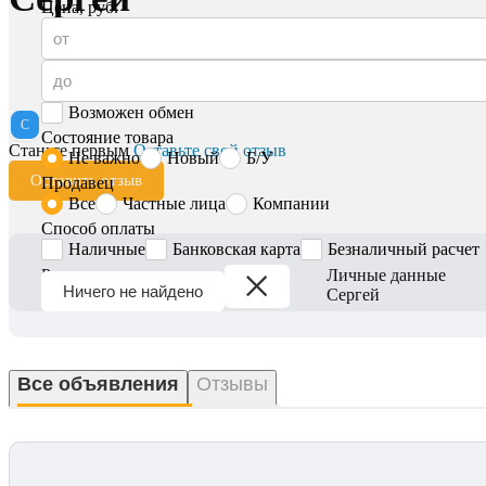
Цена, руб.
Возможен обмен
С
Состояние товара
Станьте первым
Оставьте свой отзыв
Не важно
Новый
Б/У
Оставить отзыв
Продавец
Все
Частные лица
Компании
Способ оплаты
Наличные
Банковская карта
Безналичный расчет
Регион
Личные данные
Ничего не найдено
Вся Беларусь
Сергей
Все объявления
Отзывы