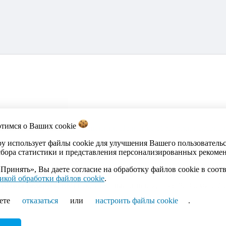
отимся о Ваших
cookie
акты
Каталог
Импорт объявлений
Политика обработки персона
by использует файлы cookie для улучшения Вашего пользователь
сбора статистики и представления персонализированных рекоме
Принять», Вы даете согласие на обработку файлов cookie в соот
икой обработки файлов cookie
.
ика Беларусь, г.Минск, ул.Кальварийская, 17-518. Время работы
ете
отказаться
или
настроить файлы cookie
.