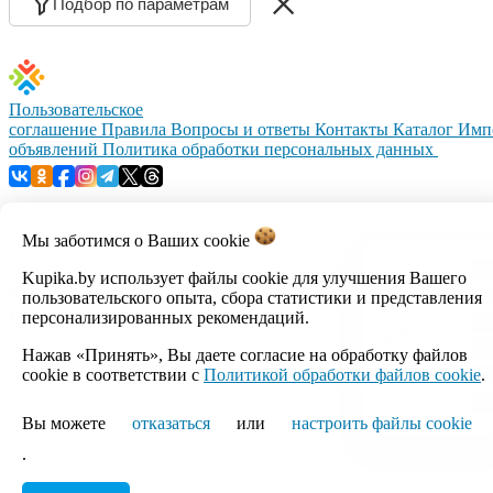
Подбор по параметрам
Пользовательское
соглашение
Правила
Вопросы и ответы
Контакты
Каталог
Имп
объявлений
Политика обработки персональных данных
Мы заботимся о Ваших
cookie
© 1999–2026, ООО «Открытый контакт». УНП 100008738.
Kupika.by использует файлы cookie для улучшения Вашего
Республика Беларусь, г.Минск, ул.Кальварийская, 17-518.
пользовательского опыта, сбора статистики и представления
Время работы с 09:00 до 18:00.
персонализированных рекомендаций.
Нажав «Принять», Вы даете согласие на обработку файлов
Настройка cookie
cookie в соответствии с
Политикой обработки файлов cookie
.
Вы можете
отказаться
или
настроить файлы cookie
.