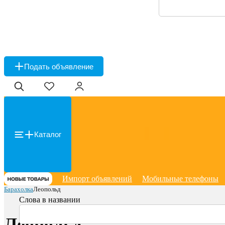
Подать объявление
Каталог
Импорт объявлений
Мобильные телефоны
Барахолка
Леопольд
Слова в названии
Леопольд