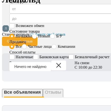
Цена, руб.
Возможен обмен
Л
Состояние товара
Станьте первым
Оставьте свой отзыв
Не важно
Новый
Б/У
Оставить отзыв
Продавец
Все
Частные лица
Компании
Способ оплаты
Наличные
Банковская карта
Безналичный расчет
Регион
На связи
Ничего не найдено
Вся Беларусь
С 10:00 до 22:30
Все объявления
Отзывы