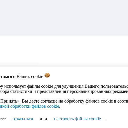
отимся о Ваших
cookie
акты
Каталог
Импорт объявлений
Политика обработки персона
by использует файлы cookie для улучшения Вашего пользователь
сбора статистики и представления персонализированных рекоме
Принять», Вы даете согласие на обработку файлов cookie в соот
икой обработки файлов cookie
.
ика Беларусь, г.Минск, ул.Кальварийская, 17-518. Время работы
ете
отказаться
или
настроить файлы cookie
.