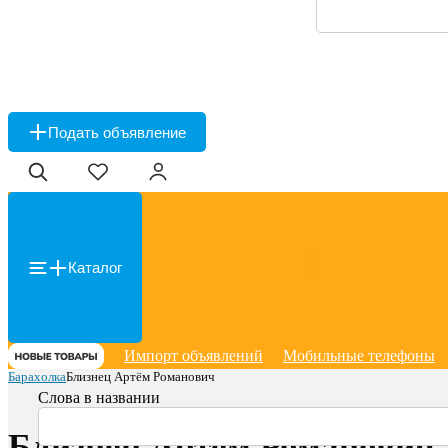
Подать объявление
Каталог
Импорт объявлений
Мобильные телефоны
Барахолка
Близнец Артём Романович
Слова в названии
Близнец Артём Романович