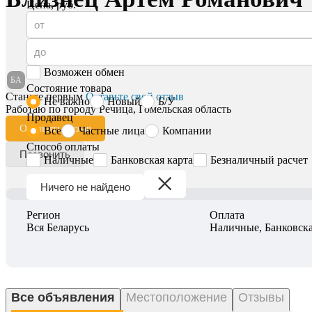
Цена, руб.
Возможен обмен
БА
Состояние товара
Станьте первым
Оставьте свой отзыв
Не важно
Новый
Б/У
Работаю по городу Речица, Гомельская область
Продавец
Оставить отзыв
Все
Частные лица
Компании
Способ оплаты
Позвонить
Наличные
Банковская карта
Безналичный расчет
Ничего не найдено
Регион
Оплата
Вся Беларусь
Наличные, Банковска
Все объявления
Местоположение
Отзывы