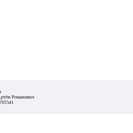
ы
Артём Романович
705541