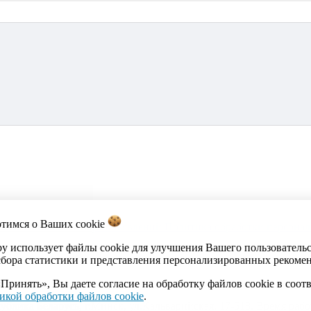
отимся о Ваших
cookie
акты
Каталог
Импорт объявлений
Политика обработки персона
by использует файлы cookie для улучшения Вашего пользователь
сбора статистики и представления персонализированных рекоме
Принять», Вы даете согласие на обработку файлов cookie в соот
икой обработки файлов cookie
.
ика Беларусь, г.Минск, ул.Кальварийская, 17-518. Время работы