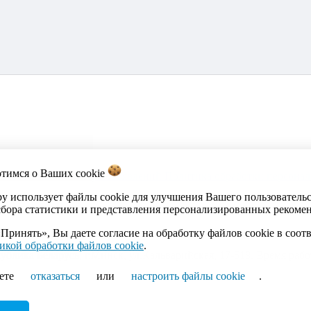
отимся о Ваших
cookie
акты
Каталог
Импорт объявлений
Политика обработки персона
by использует файлы cookie для улучшения Вашего пользователь
сбора статистики и представления персонализированных рекоме
Принять», Вы даете согласие на обработку файлов cookie в соот
икой обработки файлов cookie
.
ика Беларусь, г.Минск, ул.Кальварийская, 17-518. Время работы
ете
отказаться
или
настроить файлы cookie
.