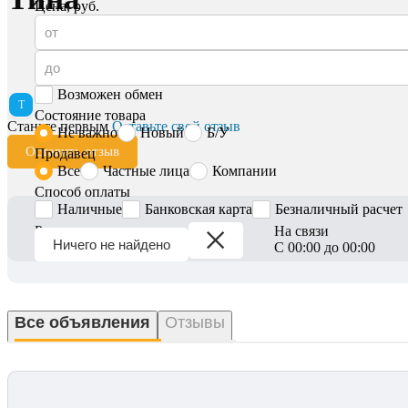
Цена, руб.
Возможен обмен
Т
Состояние товара
Станьте первым
Оставьте свой отзыв
Не важно
Новый
Б/У
Оставить отзыв
Продавец
Все
Частные лица
Компании
Способ оплаты
Наличные
Банковская карта
Безналичный расчет
Регион
На связи
Ничего не найдено
Вся Беларусь
С 00:00 до 00:00
Все объявления
Отзывы