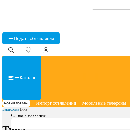
Подать объявление
Каталог
Импорт объявлений
Мобильные телефоны
Барахолка
Тина
Слова в названии
Тина