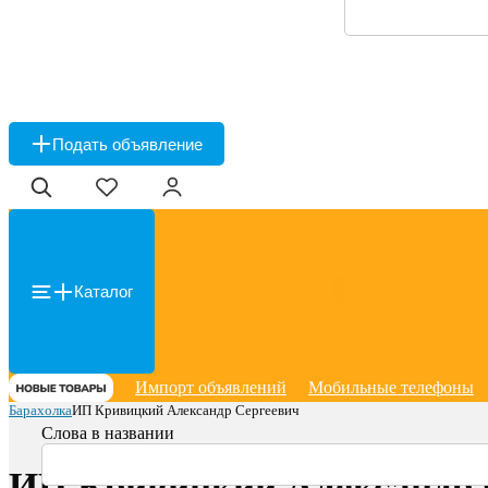
Подать объявление
Каталог
Импорт объявлений
Мобильные телефоны
Барахолка
ИП Кривицкий Александр Сергеевич
Слова в названии
ИП Кривицкий Александр 