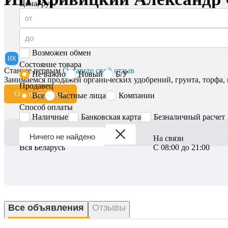
Цена, руб.
Возможен обмен
ИК
Состояние товара
Станьте первым
Оставьте свой отзыв
Не важно
Новый
Б/У
Занимаемся продажей органических удобрений, грунта, торфа, 
Продавец
Оставить отзыв
Все
Частные лица
Компании
Способ оплаты
Наличные
Банковская карта
Безналичный расчет
Ничего не найдено
Регион
На связи
Вся Беларусь
С 08:00 до 21:00
Все объявления
Отзывы