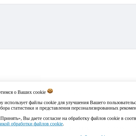
отимся о Ваших
cookie
акты
Каталог
Импорт объявлений
Политика обработки персона
by использует файлы cookie для улучшения Вашего пользователь
сбора статистики и представления персонализированных рекоме
Принять», Вы даете согласие на обработку файлов cookie в соот
икой обработки файлов cookie
.
ика Беларусь, г.Минск, ул.Кальварийская, 17-518. Время работы