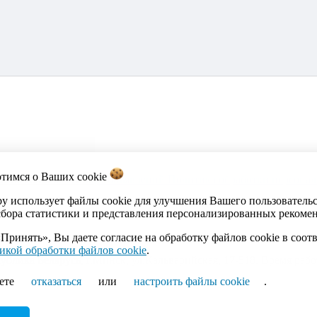
отимся о Ваших
cookie
акты
Каталог
Импорт объявлений
Политика обработки персона
by использует файлы cookie для улучшения Вашего пользователь
сбора статистики и представления персонализированных рекоме
Принять», Вы даете согласие на обработку файлов cookie в соот
икой обработки файлов cookie
.
ика Беларусь, г.Минск, ул.Кальварийская, 17-518. Время работы
ете
отказаться
или
настроить файлы cookie
.