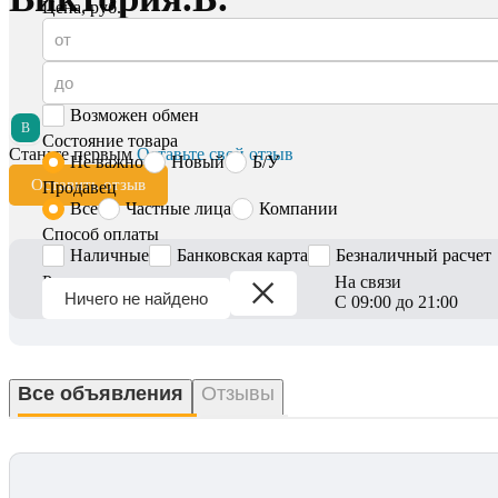
Цена, руб.
Возможен обмен
В
Состояние товара
Станьте первым
Оставьте свой отзыв
Не важно
Новый
Б/У
Оставить отзыв
Продавец
Все
Частные лица
Компании
Способ оплаты
Наличные
Банковская карта
Безналичный расчет
Регион
На связи
Ничего не найдено
Вся Беларусь
С 09:00 до 21:00
Все объявления
Отзывы