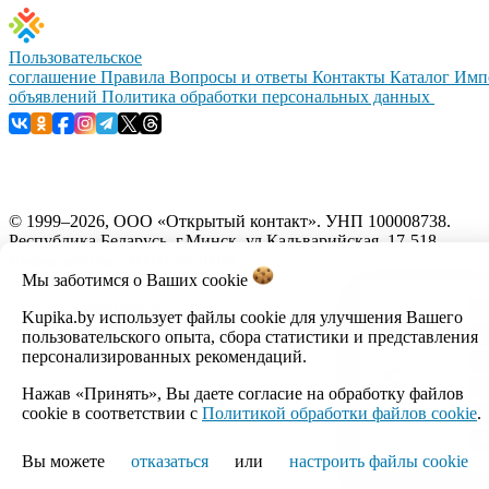
Пользовательское
соглашение
Правила
Вопросы и ответы
Контакты
Каталог
Имп
объявлений
Политика обработки персональных данных
© 1999–2026, ООО «Открытый контакт». УНП 100008738.
Республика Беларусь, г.Минск, ул.Кальварийская, 17-518.
Время работы с 09:00 до 18:00.
Мы заботимся о Ваших
cookie
Настройка cookie
Kupika.by использует файлы cookie для улучшения Вашего
пользовательского опыта, сбора статистики и представления
персонализированных рекомендаций.
Нажав «Принять», Вы даете согласие на обработку файлов
cookie в соответствии с
Политикой обработки файлов cookie
.
Вы можете
отказаться
или
настроить файлы cookie