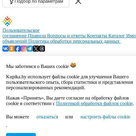
Подбор по параметрам
Пользовательское
соглашение
Правила
Вопросы и ответы
Контакты
Каталог
Имп
объявлений
Политика обработки персональных данных
Мы заботимся о Ваших
cookie
© 1999–2026, ООО «Открытый контакт». УНП 100008738.
Kupika.by использует файлы cookie для улучшения Вашего
Республика Беларусь, г.Минск, ул.Кальварийская, 17-518.
пользовательского опыта, сбора статистики и представления
Время работы с 09:00 до 18:00.
персонализированных рекомендаций.
Нажав «Принять», Вы даете согласие на обработку файлов
Настройка cookie
cookie в соответствии с
Политикой обработки файлов cookie
.
Вы можете
отказаться
или
настроить файлы cookie
.