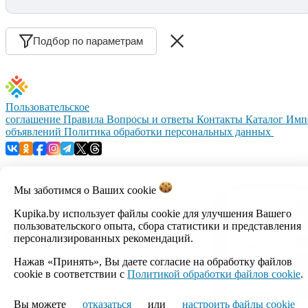
Подбор по параметрам
Пользовательское
соглашение
Правила
Вопросы и ответы
Контакты
Каталог
Имп
объявлений
Политика обработки персональных данных
Мы заботимся о Ваших
cookie
© 1999–2026, ООО «Открытый контакт». УНП 100008738.
Kupika.by использует файлы cookie для улучшения Вашего
Республика Беларусь, г.Минск, ул.Кальварийская, 17-518.
пользовательского опыта, сбора статистики и представления
Время работы с 09:00 до 18:00.
персонализированных рекомендаций.
Нажав «Принять», Вы даете согласие на обработку файлов
Настройка cookie
cookie в соответствии с
Политикой обработки файлов cookie
.
Вы можете
отказаться
или
настроить файлы cookie