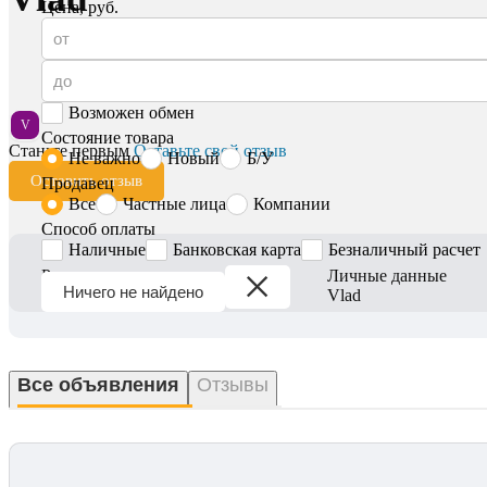
Цена, руб.
Возможен обмен
V
Состояние товара
Станьте первым
Оставьте свой отзыв
Не важно
Новый
Б/У
Оставить отзыв
Продавец
Все
Частные лица
Компании
Способ оплаты
Наличные
Банковская карта
Безналичный расчет
Регион
Личные данные
Ничего не найдено
Вся Беларусь
Vlad
Все объявления
Отзывы