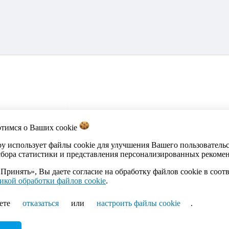
отимся о Ваших
cookie
акты
Каталог
Импорт объявлений
Политика обработки персона
by использует файлы cookie для улучшения Вашего пользователь
сбора статистики и представления персонализированных рекоме
Принять», Вы даете согласие на обработку файлов cookie в соот
икой обработки файлов cookie
.
ика Беларусь, г.Минск, ул.Кальварийская, 17-518. Время работы
ете
отказаться
или
настроить файлы cookie
.