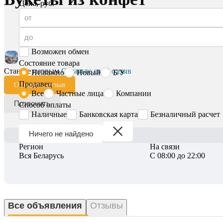
Цена, руб.
Возможен обмен
Состояние товара
Станьте первым
Оставьте свой отзыв
Не важно
Новый
Б/У
Продавец
Оставить отзыв
Все
Частные лица
Компании
Позвонить
Способ оплаты
Наличные
Банковская карта
Безналичный расчет
Ничего не найдено
Регион
На связи
Вся Беларусь
С 08:00 до 22:00
Все объявления
Отзывы