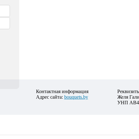
Контактная информация
Реквизит
Адрес сайта:
bouquets.by
Желя Гал
УНП АВ4