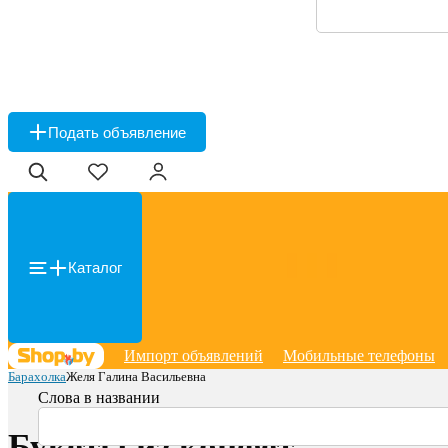
Подать объявление
Каталог
Импорт объявлений
Мобильные телефоны
Барахолка
Желя Галина Васильевна
Слова в названии
Букеты из конфет