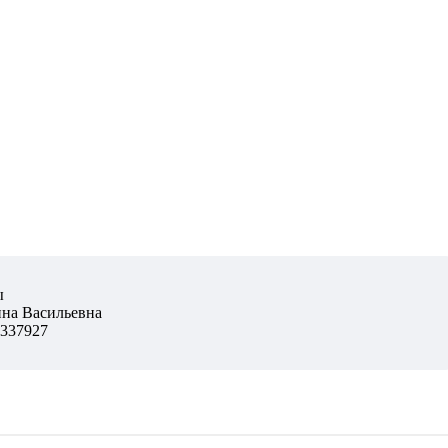
ы
ина Васильевна
337927