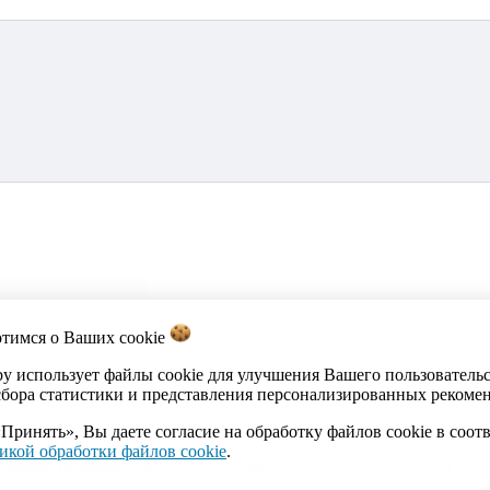
отимся о Ваших
cookie
акты
Каталог
Импорт объявлений
Политика обработки персона
by использует файлы cookie для улучшения Вашего пользователь
сбора статистики и представления персонализированных рекоме
Принять», Вы даете согласие на обработку файлов cookie в соот
икой обработки файлов cookie
.
ика Беларусь, г.Минск, ул.Кальварийская, 17-518. Время работы