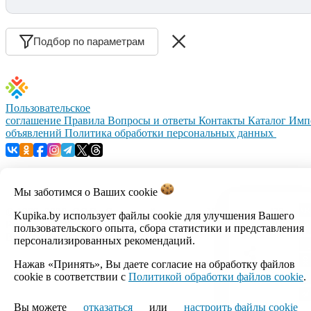
Подбор по параметрам
Пользовательское
соглашение
Правила
Вопросы и ответы
Контакты
Каталог
Имп
объявлений
Политика обработки персональных данных
Мы заботимся о Ваших
cookie
© 1999–2026, ООО «Открытый контакт». УНП 100008738.
Kupika.by использует файлы cookie для улучшения Вашего
Республика Беларусь, г.Минск, ул.Кальварийская, 17-518.
пользовательского опыта, сбора статистики и представления
Время работы с 09:00 до 18:00.
персонализированных рекомендаций.
Нажав «Принять», Вы даете согласие на обработку файлов
Настройка cookie
cookie в соответствии с
Политикой обработки файлов cookie
.
Вы можете
отказаться
или
настроить файлы cookie