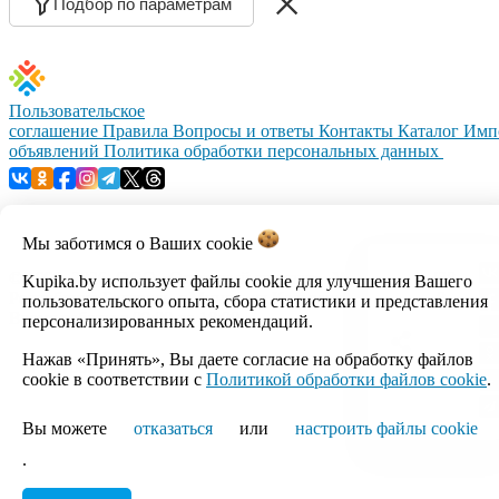
Подбор по параметрам
Пользовательское
соглашение
Правила
Вопросы и ответы
Контакты
Каталог
Имп
объявлений
Политика обработки персональных данных
Мы заботимся о Ваших
cookie
© 1999–2026, ООО «Открытый контакт». УНП 100008738.
Kupika.by использует файлы cookie для улучшения Вашего
Республика Беларусь, г.Минск, ул.Кальварийская, 17-518.
пользовательского опыта, сбора статистики и представления
Время работы с 09:00 до 18:00.
персонализированных рекомендаций.
Нажав «Принять», Вы даете согласие на обработку файлов
Настройка cookie
cookie в соответствии с
Политикой обработки файлов cookie
.
Вы можете
отказаться
или
настроить файлы cookie
.