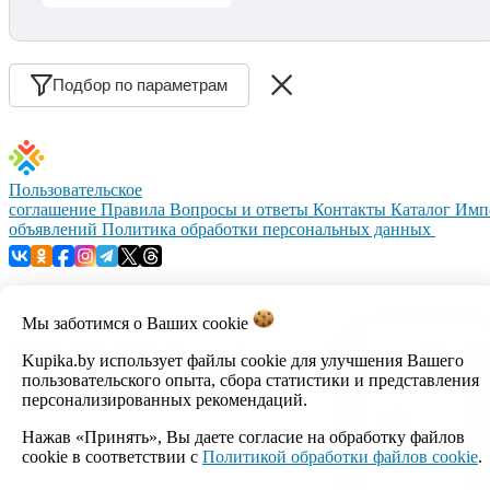
Подбор по параметрам
Пользовательское
соглашение
Правила
Вопросы и ответы
Контакты
Каталог
Имп
объявлений
Политика обработки персональных данных
Мы заботимся о Ваших
cookie
© 1999–2026, ООО «Открытый контакт». УНП 100008738.
Kupika.by использует файлы cookie для улучшения Вашего
Республика Беларусь, г.Минск, ул.Кальварийская, 17-518.
пользовательского опыта, сбора статистики и представления
Время работы с 09:00 до 18:00.
персонализированных рекомендаций.
Нажав «Принять», Вы даете согласие на обработку файлов
Настройка cookie
cookie в соответствии с
Политикой обработки файлов cookie
.