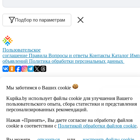
Подбор по параметрам
Пользовательское
соглашение
Правила
Вопросы и ответы
Контакты
Каталог
Имп
объявлений
Политика обработки персональных данных
Мы заботимся о Ваших
cookie
© 1999–2026, ООО «Открытый контакт». УНП 100008738.
Kupika.by использует файлы cookie для улучшения Вашего
Республика Беларусь, г.Минск, ул.Кальварийская, 17-518.
пользовательского опыта, сбора статистики и представления
Время работы с 09:00 до 18:00.
персонализированных рекомендаций.
Нажав «Принять», Вы даете согласие на обработку файлов
Настройка cookie
cookie в соответствии с
Политикой обработки файлов cookie
.
Вы можете
отказаться
или
настроить файлы cookie