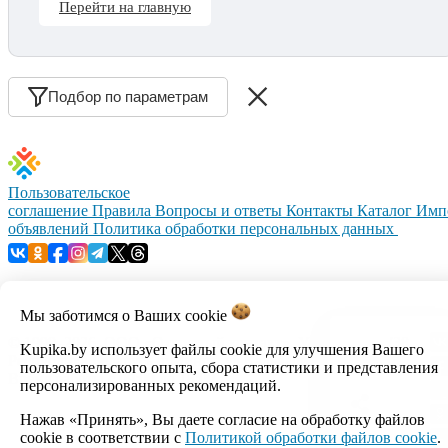
Перейти на главную
Подбор по параметрам
Пользовательское
соглашение
Правила
Вопросы и ответы
Контакты
Каталог
Имп
объявлений
Политика обработки персональных данных
Мы заботимся о Ваших
cookie
© 1999–2026, ООО «Открытый контакт». УНП 100008738.
Kupika.by использует файлы cookie для улучшения Вашего
Республика Беларусь, г.Минск, ул.Кальварийская, 17-518.
пользовательского опыта, сбора статистики и представления
Время работы с 09:00 до 18:00.
персонализированных рекомендаций.
Нажав «Принять», Вы даете согласие на обработку файлов
Настройка cookie
cookie в соответствии с
Политикой обработки файлов cookie
.