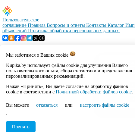
Пользовательское
соглашение
Правила
Вопросы и ответы
Контакты
Каталог
Имп
объявлений
Политика обработки персональных данных
Мы заботимся о Ваших
cookie
© 1999–2026, ООО «Открытый контакт». УНП 100008738.
Kupika.by использует файлы cookie для улучшения Вашего
Республика Беларусь, г.Минск, ул.Кальварийская, 17-518.
пользовательского опыта, сбора статистики и представления
Время работы с 09:00 до 18:00.
персонализированных рекомендаций.
Нажав «Принять», Вы даете согласие на обработку файлов
Настройка cookie
cookie в соответствии с
Политикой обработки файлов cookie
.
Вы можете
отказаться
или
настроить файлы cookie
.
Принять