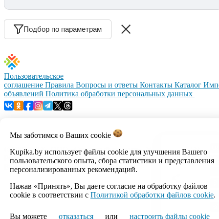
Подбор по параметрам
Пользовательское
соглашение
Правила
Вопросы и ответы
Контакты
Каталог
Имп
объявлений
Политика обработки персональных данных
Мы заботимся о Ваших
cookie
© 1999–2026, ООО «Открытый контакт». УНП 100008738.
Kupika.by использует файлы cookie для улучшения Вашего
Республика Беларусь, г.Минск, ул.Кальварийская, 17-518.
пользовательского опыта, сбора статистики и представления
Время работы с 09:00 до 18:00.
персонализированных рекомендаций.
Нажав «Принять», Вы даете согласие на обработку файлов
Настройка cookie
cookie в соответствии с
Политикой обработки файлов cookie
.
Вы можете
отказаться
или
настроить файлы cookie