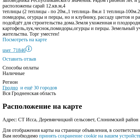
заповедника Республиканского значения. Рядом грибной лес и 
расположены сарай 12.кв.м,4
теплицы (2 теплицы - по 20м.,1 теплица- 8м.и 1 теплица-100м.
помидоры, огурцы и перцы, но и клубнику, рассаду цветов и р
подойдёт для строительства дома.Земля ухоженная и плодородн
картофель,лук,чеснок,помидоры,огурцы и перцы. Земельный у
жительства. Торг уместен!
Посмотреть на карте
user_71846
Оставить отзыв
Способы оплаты
Наличные
Регион
Гродно
и ещё 30 городов
Вся Гродненская область
Расположение на карте
Адрес: СТ Исса, Деревянчицкий сельсовет, Слонимский район
Для отображения карты на странице объявления, в соответстви
Вам необходимо
принять сохранение cookie на вашем устройст