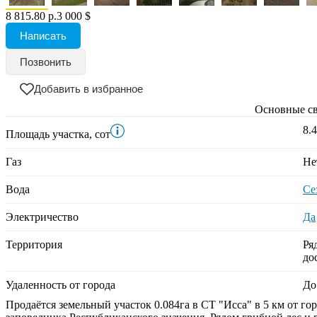
8 815.80 р.
3 000 $
Написать
Позвонить
Добавить в избранное
Основные св
8.4
Площадь участка
,
сот
Газ
Не
Вода
Се
Электричество
Да
Территория
Ря
до
Удаленность от города
До
Продаётся земельный участок 0.084га в СТ "Исса" в 5 км от г