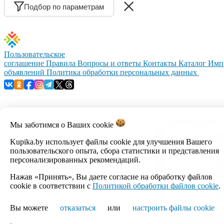
Подбор по параметрам
Пользовательское
соглашение
Правила
Вопросы и ответы
Контакты
Каталог
Имп
объявлений
Политика обработки персональных данных
Мы заботимся о Ваших
cookie
© 1999–2026, ООО «Открытый контакт». УНП 100008738.
Республика Беларусь, г.Минск, ул.Кальварийская, 17-518.
Kupika.by использует файлы cookie для улучшения Вашего
Время работы с 09:00 до 18:00.
пользовательского опыта, сбора статистики и представления
персонализированных рекомендаций.
Настройка cookie
Нажав «Принять», Вы даете согласие на обработку файлов
cookie в соответствии с
Политикой обработки файлов cookie
.
Вы можете
отказаться
или
настроить файлы cookie
.