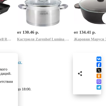
от 130.46 р.
от 134.41 р.
Сковорода-гриль Rondell RDA-883
Кастрюля Zarenhof Lumina ZS 0011 (серый)
Жаровня Маруся 
льных данных
ского
ндаций.
ветствии
 с 09:00 до 18:00.