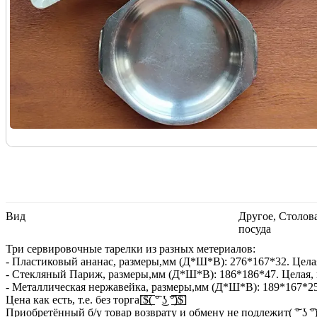
Вид
Другое, Столова
посуда
Три сервировочные тарелки из разных метериалов:
- Пластиковый ананас, размеры,мм (Д*Ш*В): 276*167*32. Цела
- Стекляный Париж, размеры,мм (Д*Ш*В): 186*186*47. Целая, н
- Металлическая нержавейка, размеры,мм (Д*Ш*В): 189*167*25.
Цена как есть, т.е. без торга[̲̅$̲̅(̲̅ ͡° ͜ʖ ͡°̲̅)̲̅$̲̅]
Приобретённый б/у товар возврату и обмену не подлежит( ͠° ͟ʖ ͡°