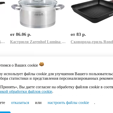
от 86.06 р.
от 83 р.
Сковорода Kukmara смт26603а (темный мрамор)
Кастрюля Zarenhof Lumina ZS 0009 (серый)
отимся о Ваших
cookie
акты
Каталог
Импорт объявлений
Политика обработки персона
by использует файлы cookie для улучшения Вашего пользователь
сбора статистики и представления персонализированных рекоме
Принять», Вы даете согласие на обработку файлов cookie в соот
икой обработки файлов cookie
.
ика Беларусь, г.Минск, ул.Кальварийская, 17-518. Время работы
ете
отказаться
или
настроить файлы cookie
.